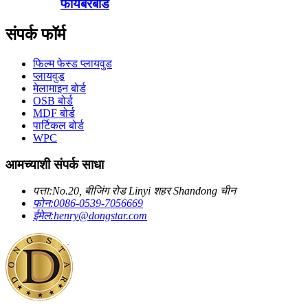
फायबरबोर्ड
संपर्क फॉर्म
फिल्म फेस्ड प्लायवुड
प्लायवुड
मेलामाइन बोर्ड
OSB बोर्ड
MDF बोर्ड
पार्टिकल बोर्ड
WPC
आमच्याशी संपर्क साधा
पत्ता:
No.20, बीजिंग रोड Linyi शहर Shandong चीन
फोन:
0086-0539-7056669
ईमेल:
henry@dongstar.com