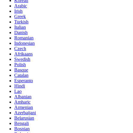
Korean
Arabic
Irish
Greek
Turkish
Italian
Danish
Romanian
Indonesian
Czech
Afrikaans
Swedish
Polish
Basque
Catalan
Esperanto
Hindi
Lao
Albanian
Amharic
Armenian
Azerbaijani
Belarusian
Bengali
Bosnian