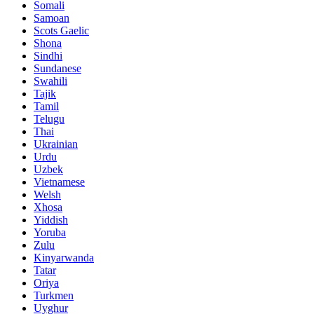
Somali
Samoan
Scots Gaelic
Shona
Sindhi
Sundanese
Swahili
Tajik
Tamil
Telugu
Thai
Ukrainian
Urdu
Uzbek
Vietnamese
Welsh
Xhosa
Yiddish
Yoruba
Zulu
Kinyarwanda
Tatar
Oriya
Turkmen
Uyghur