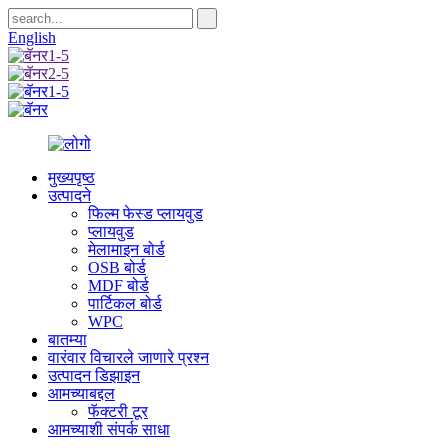
English
मुख्यपृष्ठ
उत्पादने
फिल्म फेस्ड प्लायवुड
प्लायवुड
मेलामाइन बोर्ड
OSB बोर्ड
MDF बोर्ड
पार्टिकल बोर्ड
WPC
बातम्या
वारंवार विचारले जाणारे प्रश्न
उत्पादन डिझाइन
आमच्याबद्दल
फॅक्टरी टूर
आमच्याशी संपर्क साधा